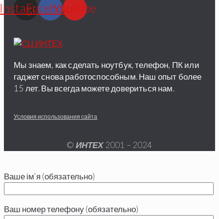
Instagram
Facebook
Youtube
Мы знаем, как сделать ноутбук, телефон, ПК или
гаджет снова работоспособным. Наш опыт более
15 лет. Вы всегда можете довериться нам.
Условия использования сайта
©
ИНТЕХ
2001 – 2024
Ваше ім'я (обязательно)
Ваш номер телефону (обязательно)