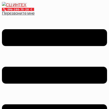
Перейти
к
096-280-75-28
Перезвоните мне
контенту