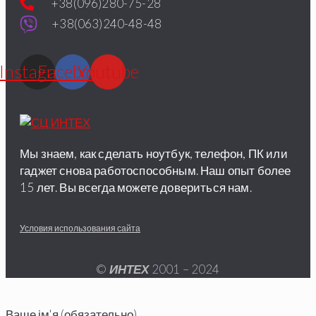
+38(096)280-75-28
+38(063)240-48-48
Instagram
Facebook
Youtube
Мы знаем, как сделать ноутбук, телефон, ПК или
гаджет снова работоспособным. Наш опыт более
15 лет. Вы всегда можете довериться нам.
Условия использования сайта
©
ИНТЕХ
2001 – 2024
Ваше ім'я (обязательно)