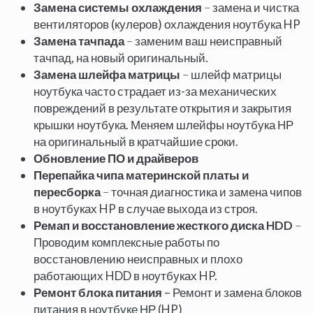
Замена системы охлаждения
–
замена и чистка
вентиляторов (кулеров) охлаждения ноутбука HP
Замена тачпада
–
заменим ваш неисправный
тачпад, на новый оригинальный.
Замена шлейфа матрицы
–
шлейф матрицы
ноутбука часто страдает из-за механических
повреждений в результате открытия и закрытия
крышки ноутбука. Меняем шлейфы ноутбука НР
на оригинальный в кратчайшие сроки.
Обновление ПО и драйверов
Перепайка чипа материнской платы и
пересборка
–
точная диагностика и замена чипов
в ноутбуках HP в случае выхода из строя.
Ремап и восстановление жесткого диска HDD
–
Проводим комплексные работы по
восстановлению неисправных и плохо
работающих HDD в ноутбуках HP.
Ремонт блока питания
– Ремонт и замена блоков
питания в ноутбуке НР (HP)