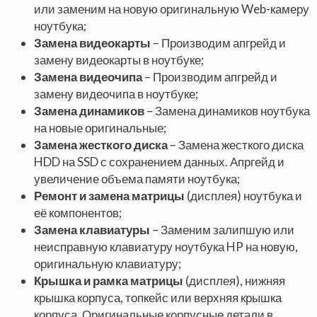
или заменим на новую оригинальную Web-камеру
ноутбука;
Замена видеокарты
–
Производим апгрейд и
замену видеокарты в ноутбуке;
Замена видеочипа
– Производим апгрейд и
замену видеочипа в ноутбуке;
Замена динамиков
– Замена динамиков ноутбука
на новые оригинальные;
Замена жесткого диска
– Замена жесткого диска
HDD на SSD с сохранением данных. Апргейд и
увеличение объема памяти ноутбука;
Ремонт и замена матрицы
(дисплея) ноутбука и
её компонентов;
Замена клавиатуры
–
Заменим залипшую или
неисправную клавиатуру ноутбука HP на новую,
оригинальную клавиатуру;
Крышка и рамка матрицы
(дисплея), нижняя
крышка корпуса, топкейс или верхняя крышка
корпуса. Оригинальные корпусные детали в