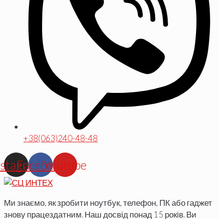
+38(063)240-48-48
nstagram
Facebook
Youtube
Ми знаємо, як зробити ноутбук, телефон, ПК або гаджет
знову працездатним. Наш досвід понад 15 років. Ви